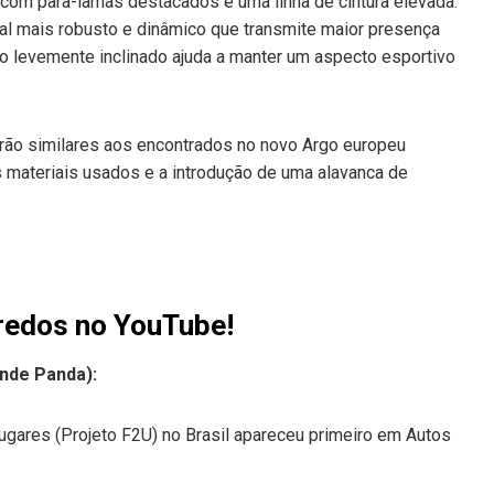
 com para-lamas destacados e uma linha de cintura elevada.
ual mais robusto e dinâmico que transmite maior presença
to levemente inclinado ajuda a manter um aspecto esportivo
rão similares aos encontrados no novo Argo europeu
 materiais usados e a introdução de uma alavanca de
redos no YouTube!
nde Panda):
lugares (Projeto F2U) no Brasil apareceu primeiro em Autos