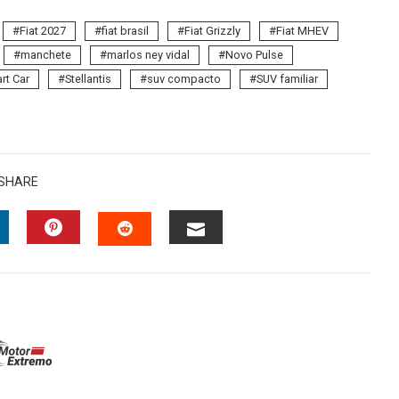
Fiat 2027
fiat brasil
Fiat Grizzly
Fiat MHEV
manchete
marlos ney vidal
Novo Pulse
rt Car
Stellantis
suv compacto
SUV familiar
SHARE
INKEDIN
PINTEREST
EMAIL
STUMBLEUPON