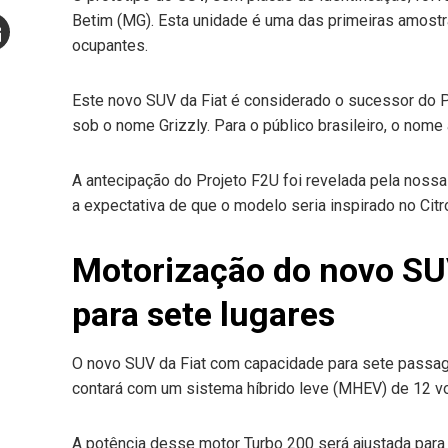
Stumbleupon
Betim (MG). Esta unidade é uma das primeiras amostr
ocupantes.
mail
e
Este novo SUV da Fiat é considerado o sucessor do Pu
sob o nome Grizzly. Para o público brasileiro, o nome
A antecipação do Projeto F2U foi revelada pela nossa
a expectativa de que o modelo seria inspirado no Citr
Motorização do novo SU
para sete lugares
O novo SUV da Fiat com capacidade para sete passag
contará com um sistema híbrido leve (MHEV) de 12 vo
A potência desse motor Turbo 200 será ajustada par