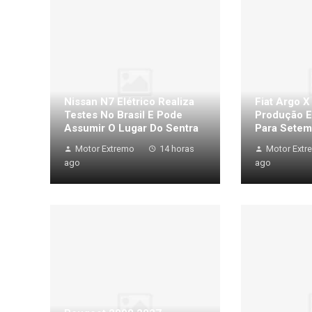
Nissan N7 Elétrico Realiza
Fiat Argo X
Testes No Brasil E Pode
Produção E
Assumir O Lugar Do Sentra
Para Setem
Motor Extremo
14 horas
Motor Extr
ago
ago