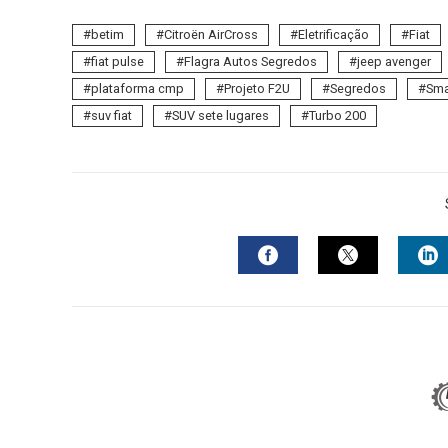
betim
Citroën AirCross
Eletrificação
Fiat
fiat pulse
Flagra Autos Segredos
jeep avenger
plataforma cmp
Projeto F2U
Segredos
Sma
suv fiat
SUV sete lugares
Turbo 200
FACEBOOK
TWITTER
L