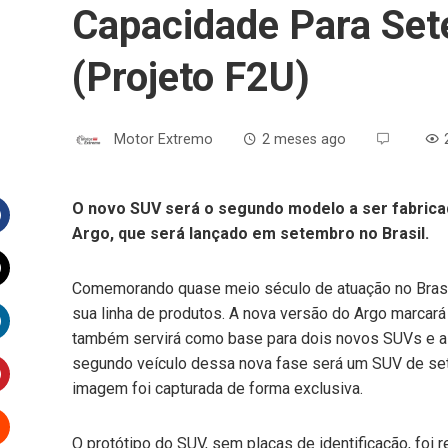
Capacidade Para Set
(Projeto F2U)
Motor Extremo
2 meses ago
O novo SUV será o segundo modelo a ser fabrica
Argo, que será lançado em setembro no Brasil.
Facebook
Comemorando quase meio século de atuação no Brasil
witter
sua linha de produtos. A nova versão do Argo marcará 
também servirá como base para dois novos SUVs e a
inkedIn
segundo veículo dessa nova fase será um SUV de set
imagem foi capturada de forma exclusiva.
interest
O protótipo do SUV, sem placas de identificação, foi 