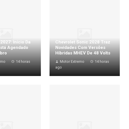
 2027: Início Da
Chevrolet Sonic 2028 Traz
stá Agendado
Novidades Com Versões
bro
Híbridas MHEV De 48 Volts
emo
14 horas
Motor Extremo
14 horas
ago