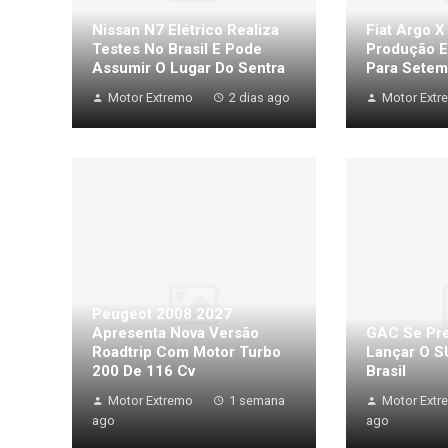
Nissan N7 Elétrico Realiza
Fiat Argo X
Testes No Brasil E Pode
Produção E
Assumir O Lugar Do Sentra
Para Setem
Motor Extremo
2 dias ago
Motor Extr
Peugeot 2008 2027
Apresenta Nova Versão
GAC Se Pre
Roadtrip Com Motor Turbo
Lançar O S
200 De 116 Cv
Brasil
Motor Extremo
1 semana
Motor Extr
ago
ago