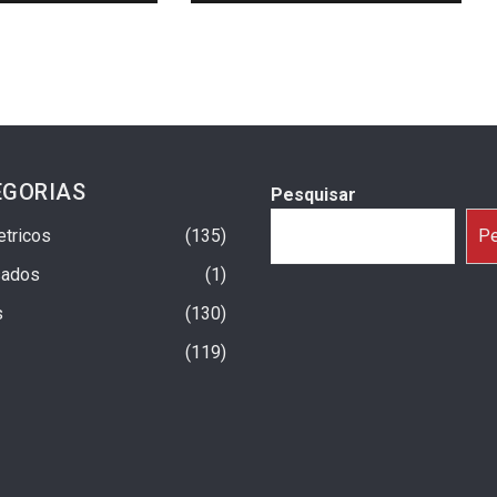
EGORIAS
Pesquisar
etricos
135
Pe
sados
1
s
130
119
a Um Ano No Brasil Com
Fiat Argo X 2027: Início Da Produção
trapassam 25 Mil
Previsto Para Setembro