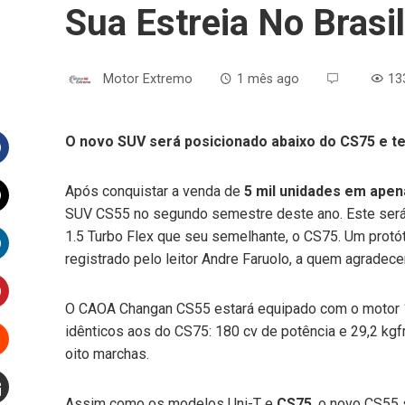
Sua Estreia No Bras
Motor Extremo
1 mês ago
13
O novo SUV será posicionado abaixo do CS75 e te
Facebook
Após conquistar a venda de
5 mil unidades em ape
SUV CS55 no segundo semestre deste ano. Este será
witter
1.5 Turbo Flex que seu semelhante, o CS75. Um protó
registrado pelo leitor Andre Faruolo, a quem agradece
inkedIn
O CAOA Changan CS55 estará equipado com o motor 1.
interest
idênticos aos do CS75: 180 cv de potência e 29,2 kg
oito marchas.
Stumbleupon
Assim como os modelos Uni-T e
CS75
, o novo CS55