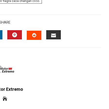
V flagra caoa changan cs55
SHARE
INKEDIN
PINTEREST
EMAIL
STUMBLEUPON
tor Extremo