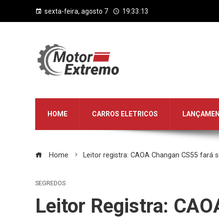
sexta-feira, agosto 7
19:33:14
HOME
CARROS ELETRICOS
LANÇAME
Home
Leitor registra: CAOA Changan CS55 fará s
SEGREDOS
Leitor Registra: CA