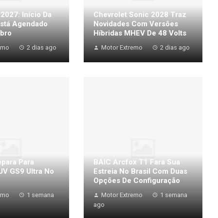
 2027: Início Da
Chevrolet Sonic 2028 Traz
stá Agendado
Novidades Com Versões
bro
Híbridas MHEV De 48 Volts
emo
2 dias ago
Motor Extremo
2 dias ago
para Para
BAIC Arcfox T1 Fará Sua
UV GS9 Ultra No
Estreia No Brasil Com Duas
Opções De Configuração
emo
1 semana
Motor Extremo
1 semana
ago