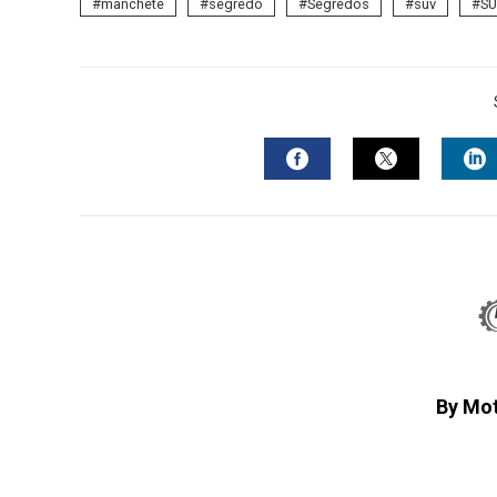
manchete
segredo
Segredos
suv
SU
FACEBOOK
TWITTER
L
By Mo