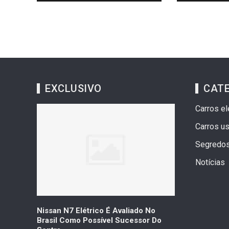
EXCLUSIVO
CAT
Carros el
Carros u
Segredo
Notícias
ica Com
Nissan N7 Elétrico É Avaliado No
Geely Celebr
idos Em
Brasil Como Possível Sucessor Do
Vendas Que Ul