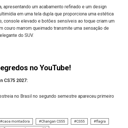
arca, apresentando um acabamento refinado e um design
multimídia em uma tela dupla que proporciona uma estética
e, console elevado e botões sensíveis ao toque criam um
om couro marrom queimado transmite uma sensação de
e elegante do SUV.
Segredos no YouTube!
n CS75 2027:
 estreia no Brasil no segundo semestre apareceu primeiro
caoa montadora
Changan CS55
CS55
flagra