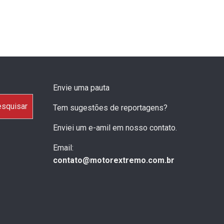
Envie uma pauta
squisar
Tem sugestões de reportagens?
Enviei um e-amil em nosso contato.
Email:
contato@motorextremo.com.br
OMODA & JAECOO Alcança Marca
Geely Alcança Marca Hi
Histórica De 5 Mil Vendas Em Julho,
Mais De 28 Mil Carros 