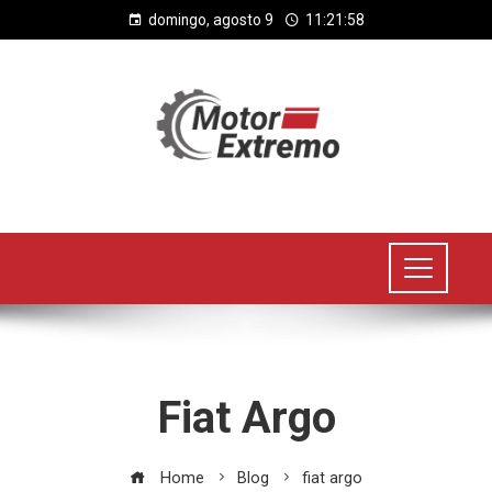
domingo, agosto 9
11:21:59
Fiat Argo
Home
Blog
fiat argo