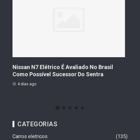
s De
Nissan N7 Elétrico É Avaliado No Brasil
Gee
o
Como Possível Sucessor Do Sentra
Ven
4 dias ago
4 d
CATEGORIAS
Carros eletricos
135