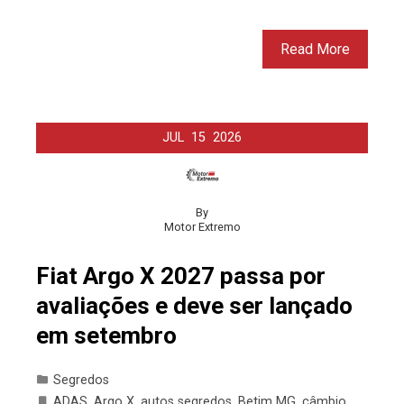
Read More
JUL
15
2026
By
Motor Extremo
Fiat Argo X 2027 passa por
avaliações e deve ser lançado
em setembro
Segredos
ADAS
,
Argo X
,
autos segredos
,
Betim MG
,
câmbio