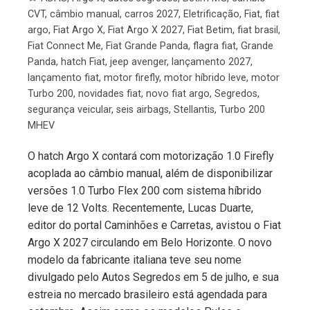
CVT
,
câmbio manual
,
carros 2027
,
Eletrificação
,
Fiat
,
fiat
argo
,
Fiat Argo X
,
Fiat Argo X 2027
,
Fiat Betim
,
fiat brasil
,
Fiat Connect Me
,
Fiat Grande Panda
,
flagra fiat
,
Grande
Panda
,
hatch Fiat
,
jeep avenger
,
lançamento 2027
,
lançamento fiat
,
motor firefly
,
motor híbrido leve
,
motor
Turbo 200
,
novidades fiat
,
novo fiat argo
,
Segredos
,
segurança veicular
,
seis airbags
,
Stellantis
,
Turbo 200
MHEV
O hatch Argo X contará com motorização 1.0 Firefly
acoplada ao câmbio manual, além de disponibilizar
versões 1.0 Turbo Flex 200 com sistema híbrido
leve de 12 Volts. Recentemente, Lucas Duarte,
editor do portal Caminhões e Carretas, avistou o Fiat
Argo X 2027 circulando em Belo Horizonte. O novo
modelo da fabricante italiana teve seu nome
divulgado pelo Autos Segredos em 5 de julho, e sua
estreia no mercado brasileiro está agendada para